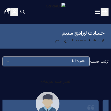
٠
Card4Us
حسابات لبرامج ستيم
الرئيسية
حسابات لبرامج ستيم
ترتيب حسب:
تعذر جلب المزيد😢