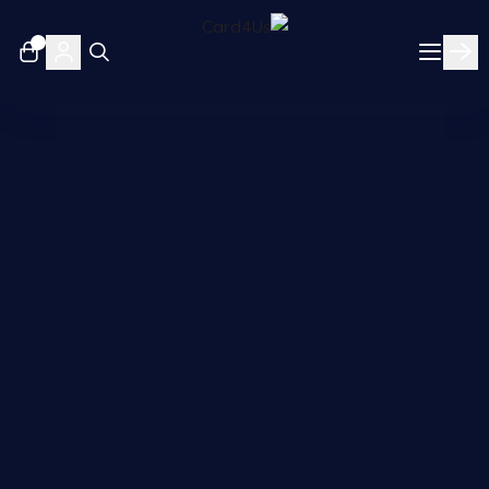
٠
Card4Us