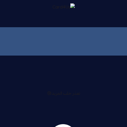
Card4Us
تعذر جلب المزيد😢