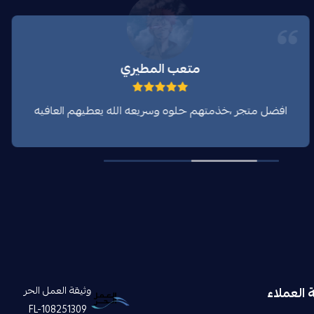
متعب المطيري
افضل متجر ،خذمتهم حلوه وسريعه الله يعطيهم العافيه
العملاء
وثيقة العمل الحر
FL-108251309