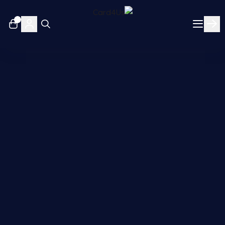
٠
Card4Us