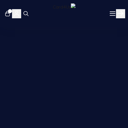
٠
Card4Us